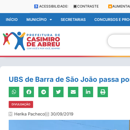
♿ ACESSIBILIDADE:
🔳
CONTRASTE
🔼
AUMENTA
INÍCIO
MUNICÍPIO
SECRETARIAS
CONCURSOS E PROC
UBS de Barra de São João passa por 
DIVULGAÇÃO
Herika Pacheco
30/09/2019