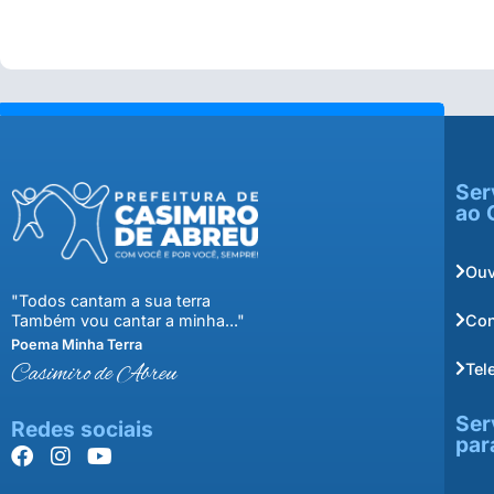
Ser
ao 
Ouv
"Todos cantam a sua terra
Con
Também vou cantar a minha..."
Poema Minha Terra
Tel
Casimiro de Abreu
Ser
Redes sociais
par