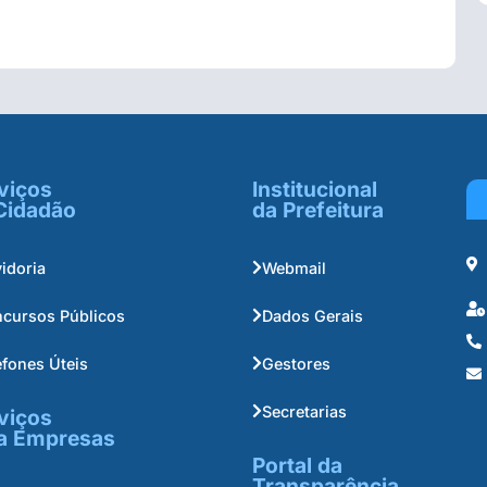
viços
Institucional
Cidadão
da Prefeitura
idoria
Webmail
cursos Públicos
Dados Gerais
efones Úteis
Gestores
Secretarias
viços
a Empresas
Portal da
Transparência