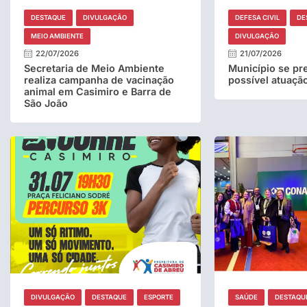
DESTAQUE
DIVULGAÇÃO
DEFESA CIVIL
DE
MEIO AMBIENTE
DIVULGAÇÃO
22/07/2026
21/07/2026
Secretaria de Meio Ambiente
Município se pr
realiza campanha de vacinação
possível atuação
animal em Casimiro e Barra de
São João
DIVULGAÇÃO
DESTAQUE
ESPORTE
SAÚDE
DESTAQU