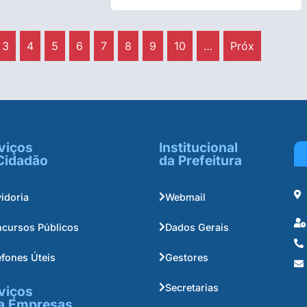
3
4
5
6
7
8
9
10
…
Próx
viços
Institucional
Cidadão
da Prefeitura
idoria
Webmail
cursos Públicos
Dados Gerais
efones Úteis
Gestores
Secretarias
viços
a Empresas