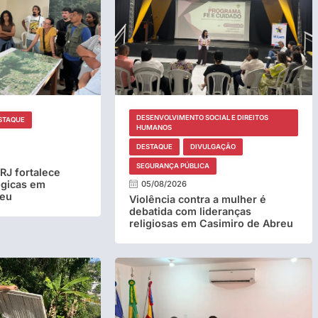
DESENVOLVIMENTO SOCIAL E DIREITOS
STAQUE
HUMANOS
DESTAQUE
DIVULGAÇÃO
SEGURANÇA PÚBLICA
RJ fortalece
ógicas em
05/08/2026
reu
Violência contra a mulher é
debatida com lideranças
religiosas em Casimiro de Abreu