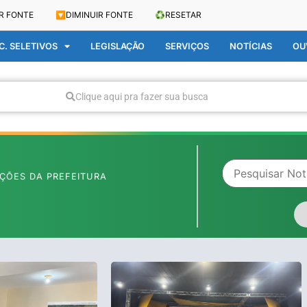
R FONTE
🔽
DIMINUIR FONTE
♻️
RESETAR
. SELETIVOS
LEGISLAÇÃO
SERVIÇOS
NOTÍCIAS
OU
Clique aqui pra fazer sua busca
ÇÕES DA PREFEITURA