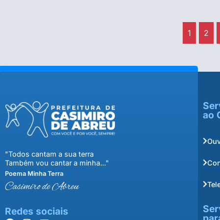
1
2
Ser
ao 
Ouv
"Todos cantam a sua terra
Con
Também vou cantar a minha..."
Poema Minha Terra
Tel
Casimiro de Abreu
Ser
Redes sociais
par