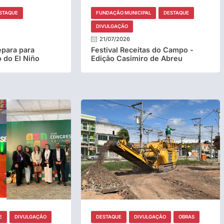
STAQUE
FUNDAÇÃO MUNICIPAL
DESTAQUE
DIVULGAÇÃO
21/07/2026
epara para
Festival Receitas do Campo -
 do El Niño
Edição Casimiro de Abreu
E
DIVULGAÇÃO
DESTAQUE
DIVULGAÇÃO
OBRAS