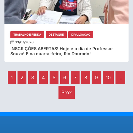
TRABALHO E RENDA
DESTAQUE
DIVULGAÇÃO
13/07/2026
INSCRIÇÕES ABERTAS! Hoje é o dia de Professor
Souza! E na quarta-feira, Rio Dourado!
1
2
3
4
5
6
7
8
9
10
…
Próx