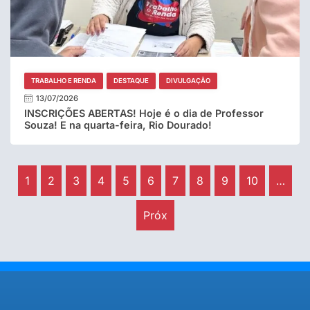
TRABALHO E RENDA
DESTAQUE
DIVULGAÇÃO
13/07/2026
INSCRIÇÕES ABERTAS! Hoje é o dia de Professor
Souza! E na quarta-feira, Rio Dourado!
1
2
3
4
5
6
7
8
9
10
…
Próx