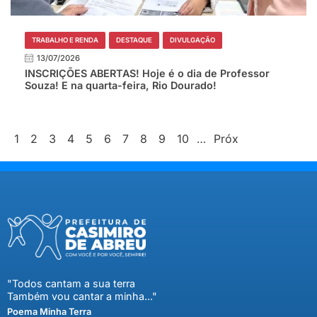
TRABALHO E RENDA
DESTAQUE
DIVULGAÇÃO
13/07/2026
INSCRIÇÕES ABERTAS! Hoje é o dia de Professor
Souza! E na quarta-feira, Rio Dourado!
1
2
3
4
5
6
7
8
9
10
…
Próx
"Todos cantam a sua terra
Também vou cantar a minha..."
Poema Minha Terra