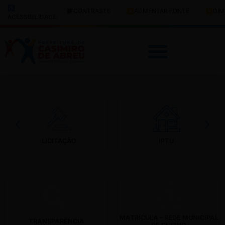
♿
🔳
CONTRASTE
🔼
AUMENTAR FONTE
🔽
DIM
ACESSIBILIDADE:
LICITAÇÃO
IPTU
LICITAÇÃO
IPTU
DE ENSINO
TRANSPARÊNCIA
MATRÍCULA – REDE MUNICIPAL
MATRÍCULA – REDE MUNICIPAL
TRANSPARÊNCIA