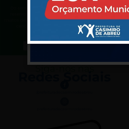
TURISMO CASIMIRO
Da serra ao mar, o município de Casimiro de Abreu
reserva lindos lugares para você curtir e fotografar,
muitos deles recontam a história da cidade e preservam
cenários que encantam moradores e turistas.
#VemComAGente
ACESSE AQUI NOSSO PORTAL DE TURISMO
Siga-nos nas
Redes Sociais
/prefeituradecasimirodeabreu
prefeituradecasimirodeabreu