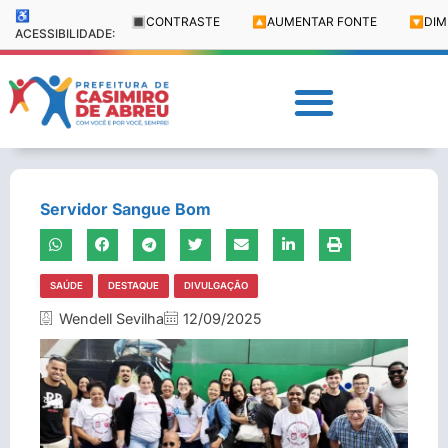
♿
🔳
CONTRASTE
🔼
AUMENTAR FONTE
🔽
DIM
ACESSIBILIDADE:
Servidor Sangue Bom
SAÚDE
DESTAQUE
DIVULGAÇÃO
Wendell Sevilha
12/09/2025