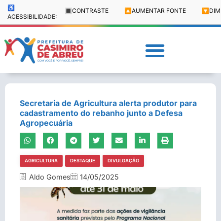
♿
🔳
CONTRASTE
🔼
AUMENTAR FONTE
🔽
DIM
ACESSIBILIDADE:
Secretaria de Agricultura alerta produtor para
cadastramento do rebanho junto a Defesa
Agropecuária
AGRICULTURA
DESTAQUE
DIVULGAÇÃO
Aldo Gomes
14/05/2025