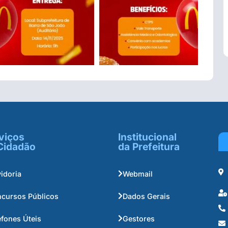
viços
Institucional
Cidadão
da Prefeitura
idoria
Webmail
cursos Públicos
Dados Gerais
efones Úteis
Gestores