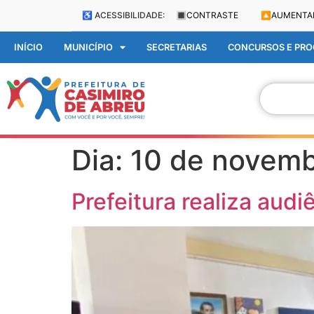
♿ ACESSIBILIDADE:
🔳
CONTRASTE
🔼
AUMENTA
INÍCIO
MUNICÍPIO
SECRETARIAS
CONCURSOS E PROC
Dia:
10 de novemb
Prefeitura realiza aud