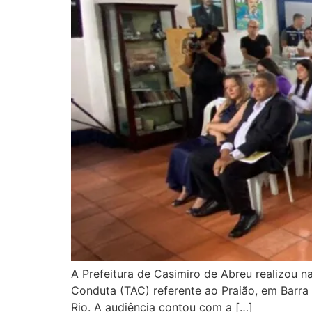
A Prefeitura de Casimiro de Abreu realizou n
Conduta (TAC) referente ao Praião, em Barra
Rio. A audiência contou com a […]