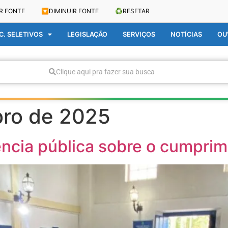
R FONTE
🔽
DIMINUIR FONTE
♻️
RESETAR
. SELETIVOS
LEGISLAÇÃO
SERVIÇOS
NOTÍCIAS
OU
Clique aqui pra fazer sua busca
ro de 2025
iência pública sobre o cumpri