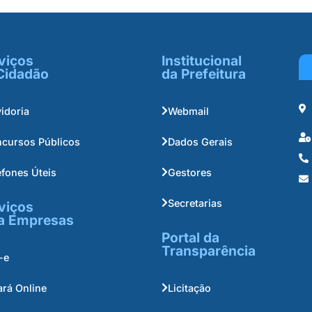
viços
Institucional
Cidadão
da Prefeitura
idoria
Webmail
cursos Públicos
Dados Gerais
efones Úteis
Gestores
Secretarias
viços
a Empresas
Portal da
Transparência
-e
ará Online
Licitação