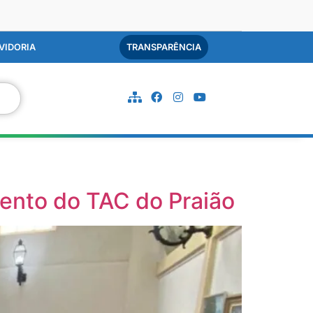
VIDORIA
TRANSPARÊNCIA
mento do TAC do Praião