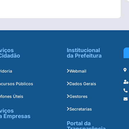
viços
Institucional
Cidadão
da Prefeitura
idoria
Webmail
cursos Públicos
Dados Gerais
efones Úteis
Gestores
Secretarias
viços
a Empresas
Portal da
Transparência