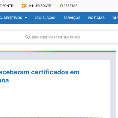
R FONTE
🔽
DIMINUIR FONTE
♻️
RESETAR
. SELETIVOS
LEGISLAÇÃO
SERVIÇOS
NOTÍCIAS
OU
Clique aqui pra fazer sua busca
receberam certificados em
ana