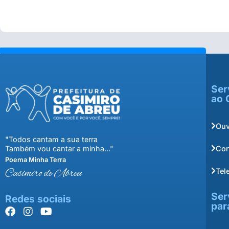
Ser
ao 
Ouv
"Todos cantam a sua terra
Con
Também vou cantar a minha..."
Poema Minha Terra
Tel
Casimiro de Abreu
Ser
Redes sociais
par