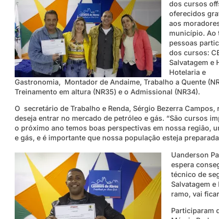
dos
cursos off
oferecidos gr
aos moradore
município. Ao 
pessoas parti
dos cursos: C
Salvatagem e 
Hotelaria e
Gastronomia, Montador de Andaime, Trabalho a Quente (NR
Treinamento em altura (NR35) e o Admissional (NR34).
O secretário de Trabalho e Renda, Sérgio Bezerra Campos, 
deseja entrar no mercado de petróleo e gás. “São cursos im
o próximo ano temos boas perspectivas em nossa região, um
e gás, e é importante que nossa população esteja preparada”
Uanderson Pau
espera conseg
técnico de se
Salvatagem e 
ramo, vai ficar
Participaram d