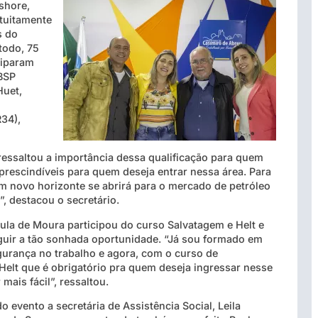
shore,
atuitamente
s do
todo, 75
ciparam
BSP
Huet,
34),
ressaltou a importância dessa qualificação para quem
prescindíveis para quem deseja entrar nessa área. Para
 novo horizonte se abrirá para o mercado de petróleo
, destacou o secretário.
la de Moura participou do curso Salvatagem e Helt e
uir a tão sonhada oportunidade. “Já sou formado em
gurança no trabalho e agora, com o curso de
Helt que é obrigatório pra quem deseja ingressar nesse
 mais fácil”, ressaltou.
o evento a secretária de Assistência Social, Leila