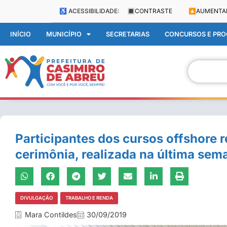
♿ ACESSIBILIDADE:
🔳
CONTRASTE
🔼
AUMENTA
INÍCIO
MUNICÍPIO
SECRETARIAS
CONCURSOS E PROC
Participantes dos cursos offshore 
cerimônia, realizada na última sem
DIVULGAÇÃO
TRABALHO E RENDA
Mara Contildes
30/09/2019