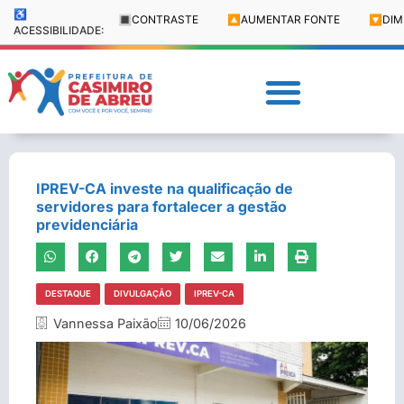
♿
🔳
CONTRASTE
🔼
AUMENTAR FONTE
🔽
DIM
ACESSIBILIDADE:
IPREV-CA investe na qualificação de
servidores para fortalecer a gestão
previdenciária
DESTAQUE
DIVULGAÇÃO
IPREV-CA
Vannessa Paixão
10/06/2026