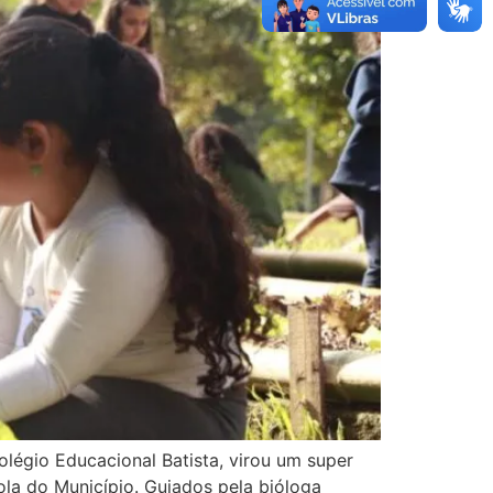
légio Educacional Batista, virou um super
cola do Município. Guiados pela bióloga