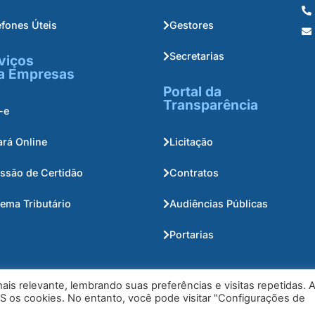
efones Úteis
Gestores
Secretarias
viços
a Empresas
Portal da
Transparência
-e
ará Online
Licitação
ssão de Certidão
Contratos
tema Tributário
Audiências Públicas
Portarias
is relevante, lembrando suas preferências e visitas repetidas. 
S os cookies. No entanto, você pode visitar "Configurações de