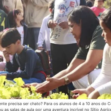
te precisa ser chato? Para os alunos de 4 a 10 anos do Co
u as salas de aula por uma aventura incrível no Sítio Agrí