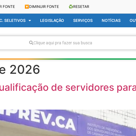
R FONTE
🔽
DIMINUIR FONTE
♻️
RESETAR
. SELETIVOS
LEGISLAÇÃO
SERVIÇOS
NOTÍCIAS
OU
Clique aqui pra fazer sua busca
de 2026
alificação de servidores para