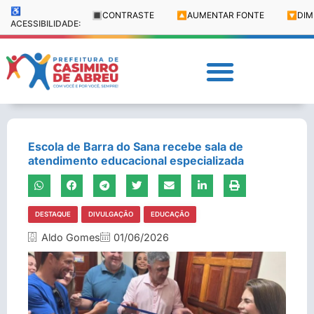
♿
🔳
CONTRASTE
🔼
AUMENTAR FONTE
🔽
DIM
ACESSIBILIDADE:
Escola de Barra do Sana recebe sala de
atendimento educacional especializada
DESTAQUE
DIVULGAÇÃO
EDUCAÇÃO
Aldo Gomes
01/06/2026