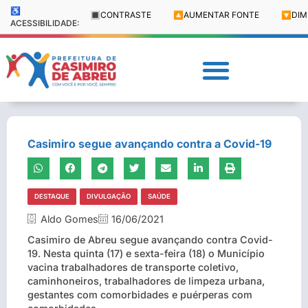
♿
🔳
CONTRASTE
🔼
AUMENTAR FONTE
🔽
DIM
ACESSIBILIDADE:
Casimiro segue avançando contra a Covid-19
DESTAQUE
DIVULGAÇÃO
SAÚDE
Aldo Gomes
16/06/2021
Casimiro de Abreu segue avançando contra Covid-
19. Nesta quinta (17) e sexta-feira (18) o Município
vacina trabalhadores de transporte coletivo,
caminhoneiros, trabalhadores de limpeza urbana,
gestantes com comorbidades e puérperas com