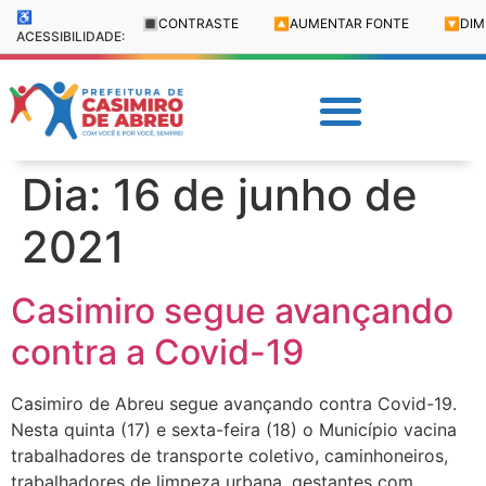
♿
🔳
CONTRASTE
🔼
AUMENTAR FONTE
🔽
DIM
ACESSIBILIDADE:
Dia:
16 de junho de
2021
Casimiro segue avançando
contra a Covid-19
Casimiro de Abreu segue avançando contra Covid-19.
Nesta quinta (17) e sexta-feira (18) o Município vacina
trabalhadores de transporte coletivo, caminhoneiros,
trabalhadores de limpeza urbana, gestantes com