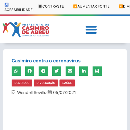
♿
🔳
CONTRASTE
🔼
AUMENTAR FONTE
🔽
DIM
ACESSIBILIDADE:
Casimiro contra o coronavírus
DESTAQUE
DIVULGAÇÃO
SAÚDE
Wendell Sevilha
05/07/2021