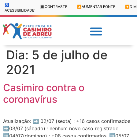
♿
🔳
CONTRASTE
🔼
AUMENTAR FONTE
🔽
DIM
ACESSIBILIDADE:
Dia:
5 de julho de
2021
Casimiro contra o
coronavírus
Atualização: ➡️ 02/07 (sexta) : +16 casos confirmados
➡️03/07 (sábado) : nenhum novo caso registrado.
➡️04/07(domingo) : +08 casos confirmados. ➡️05/07