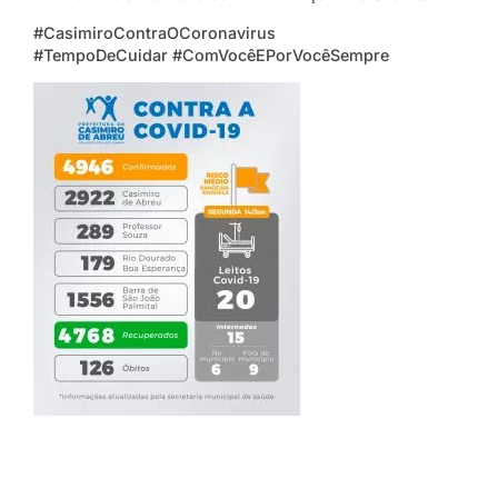
#CasimiroContraOCoronavirus
#TempoDeCuidar #ComVocêEPorVocêSempre