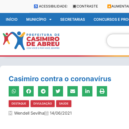
♿ ACESSIBILIDADE:
🔳
CONTRASTE
🔼
AUMENTA
INÍCIO
MUNICÍPIO
SECRETARIAS
CONCURSOS E PROC
Casimiro contra o coronavírus
DESTAQUE
DIVULGAÇÃO
SAÚDE
Wendell Sevilha
14/06/2021