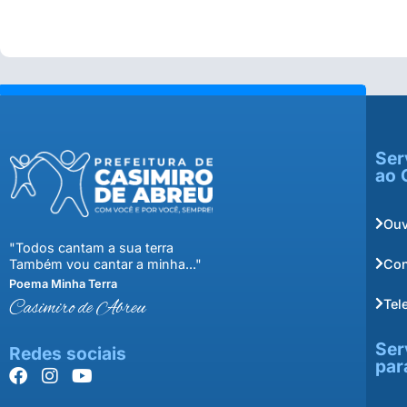
Ser
ao 
Ouv
"Todos cantam a sua terra
Con
Também vou cantar a minha..."
Poema Minha Terra
Tel
Casimiro de Abreu
Ser
Redes sociais
par