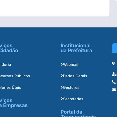
viços
Institucional
Cidadão
da Prefeitura
idoria
Webmail
cursos Públicos
Dados Gerais
efones Úteis
Gestores
Secretarias
viços
a Empresas
Portal da
Transparência