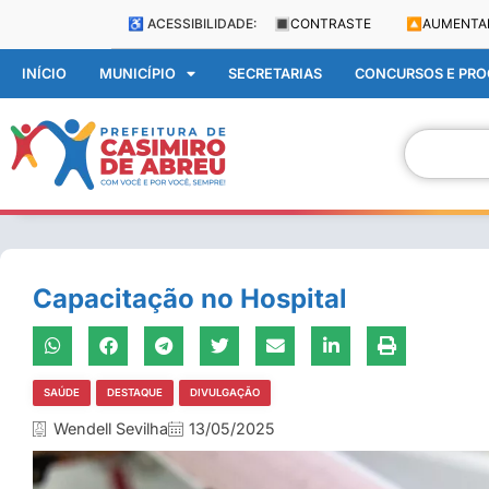
♿ ACESSIBILIDADE:
🔳
CONTRASTE
🔼
AUMENTA
INÍCIO
MUNICÍPIO
SECRETARIAS
CONCURSOS E PROC
Capacitação no Hospital
SAÚDE
DESTAQUE
DIVULGAÇÃO
Wendell Sevilha
13/05/2025