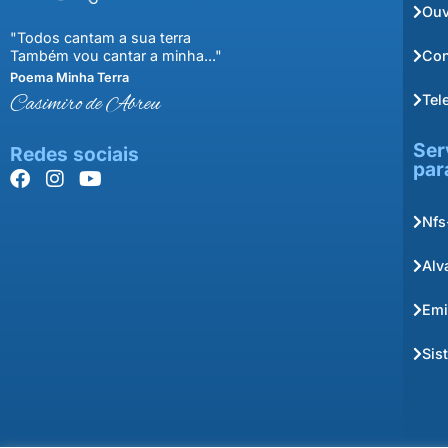
Ouv
"Todos cantam a sua terra
Con
Também vou cantar a minha..."
Poema Minha Terra
Tel
Casimiro de Abreu
Ser
Redes sociais
par
Nfs
Alv
Emi
Sis