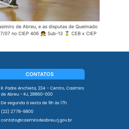
asimiro de Abreu, e as disputas de Queimado
 – 07/07 no CIEP 406 👧 Sub-13 🥇 CEB x CIEP
CONTATOS
R. Padre Anchieta, 234 - Centro, Casimiro
de Abreu - RJ, 28860-000
De segunda à sexta de 9h às 17h
(22) 2778-9800
contato@casimirodeabreu.rj.gov.br