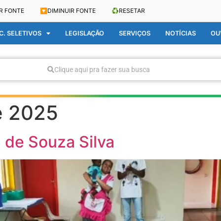
R FONTE
🔽
DIMINUIR FONTE
♻️
RESETAR
. SELETIVOS
LEGISLAÇÃO
SERVIÇOS
NOTÍCIAS
OU
Clique aqui pra fazer sua busca
e 2025
 de Souza Silva