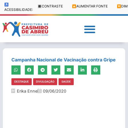
♿
🔳
CONTRASTE
🔼
AUMENTAR FONTE
🔽
DIM
ACESSIBILIDADE:
Campanha Nacional de Vacinação contra Gripe
DESTAQUE
DIVULGAÇÃO
SAÚDE
Erika Enne
09/06/2020