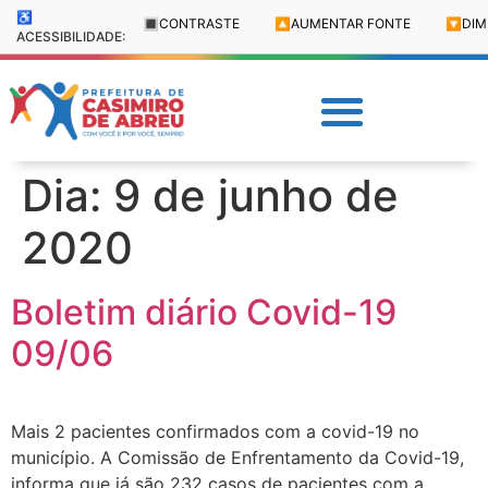
♿
🔳
CONTRASTE
🔼
AUMENTAR FONTE
🔽
DIM
ACESSIBILIDADE:
Dia:
9 de junho de
2020
Boletim diário Covid-19
09/06
Mais 2 pacientes confirmados com a covid-19 no
município. A Comissão de Enfrentamento da Covid-19,
informa que já são 232 casos de pacientes com a