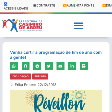
♿
🔳
CONTRASTE
🔼
AUMENTAR FONTE
🔽
DIM
ACESSIBILIDADE:
Venha curtir a programação de fim de ano com
a gente!
DIVULGAÇÃO
TURISMO
Erika Enne
22/12/2018