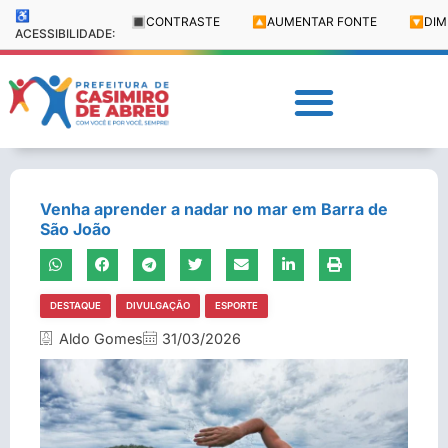
♿
🔳
CONTRASTE
🔼
AUMENTAR FONTE
🔽
DIM
ACESSIBILIDADE:
Venha aprender a nadar no mar em Barra de
São João
DESTAQUE
DIVULGAÇÃO
ESPORTE
Aldo Gomes
31/03/2026