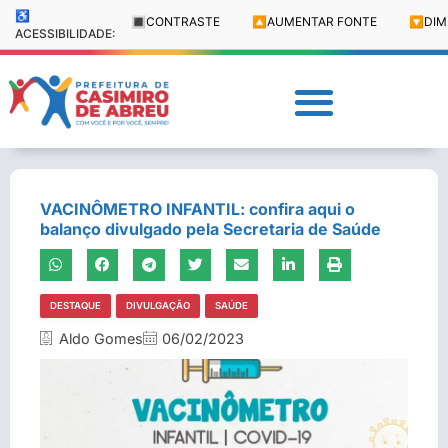
♿
🔳
CONTRASTE
🔼
AUMENTAR FONTE
🔽
DIM
ACESSIBILIDADE:
VACINÔMETRO INFANTIL: confira aqui o
balanço divulgado pela Secretaria de Saúde
DESTAQUE
DIVULGAÇÃO
SAÚDE
Aldo Gomes
06/02/2023