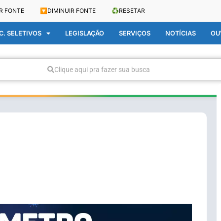
R FONTE
🔽
DIMINUIR FONTE
♻️
RESETAR
. SELETIVOS
LEGISLAÇÃO
SERVIÇOS
NOTÍCIAS
OU
Clique aqui pra fazer sua busca
i