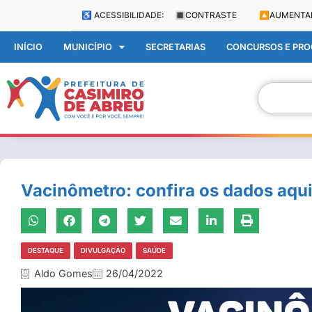
♿ ACESSIBILIDADE:
🔳
CONTRASTE
🔼
AUMENTA
INÍCIO
MUNICÍPIO
SECRETARIAS
CONCURSOS E PROC
Vacinômetro: confira os dados aqu
DESTAQUE
DIVULGAÇÃO
SAÚDE
Aldo Gomes
26/04/2022