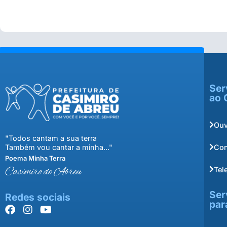
Ser
ao 
Ouv
"Todos cantam a sua terra
Con
Também vou cantar a minha..."
Poema Minha Terra
Tel
Casimiro de Abreu
Ser
Redes sociais
par