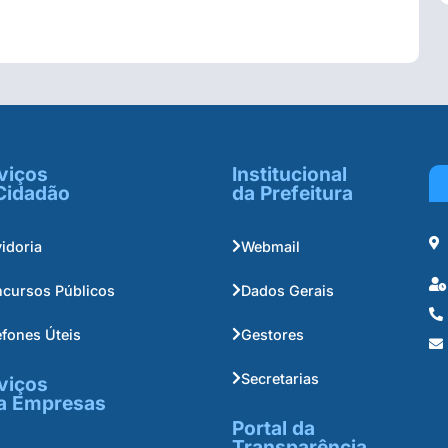
viços
Institucional
Cidadão
da Prefeitura
idoria
Webmail
cursos Públicos
Dados Gerais
efones Úteis
Gestores
Secretarias
viços
a Empresas
Portal da
Transparência