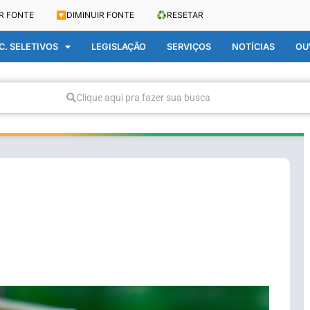
R FONTE
🔽
DIMINUIR FONTE
♻️
RESETAR
. SELETIVOS
LEGISLAÇÃO
SERVIÇOS
NOTÍCIAS
OU
Clique aqui pra fazer sua busca