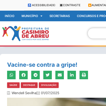
♿ ACESSIBILIDADE:
🔳
CONTRASTE
🔼
AUMENTA
INÍCIO
MUNICÍPIO
SECRETARIAS
CONCURSOS E PROC
Vacine-se contra a gripe!
SAÚDE
DESTAQUE
DIVULGAÇÃO
Wendell Sevilha
01/07/2025