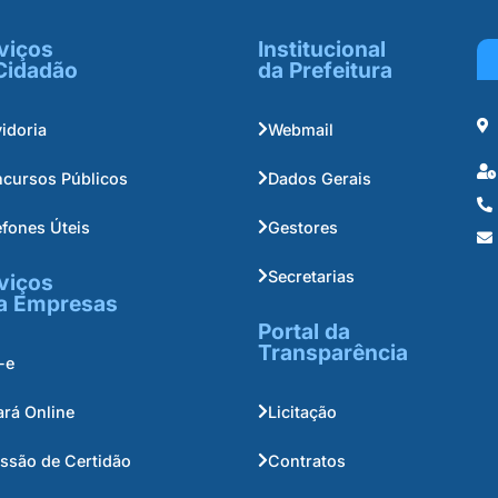
viços
Institucional
Cidadão
da Prefeitura
idoria
Webmail
cursos Públicos
Dados Gerais
efones Úteis
Gestores
Secretarias
viços
a Empresas
Portal da
Transparência
-e
ará Online
Licitação
ssão de Certidão
Contratos