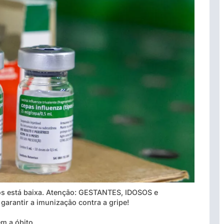
rios está baixa. Atenção: GESTANTES, IDOSOS e
antir a imunização contra a gripe!
m a óbito.