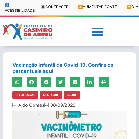
♿
🔳
CONTRASTE
🔼
AUMENTAR FONTE
🔽
DIM
ACESSIBILIDADE:
Vacinação Infantil da Covid-19. Confira os
percentuais aqui
DIVULGAÇÃO
DESTAQUE
SAÚDE
Aldo Gomes
08/09/2022