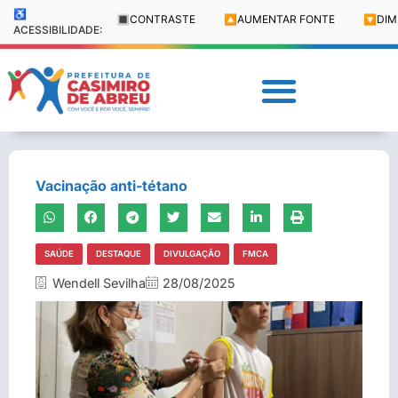
♿
🔳
CONTRASTE
🔼
AUMENTAR FONTE
🔽
DIM
ACESSIBILIDADE:
Vacinação anti-tétano
SAÚDE
DESTAQUE
DIVULGAÇÃO
FMCA
Wendell Sevilha
28/08/2025