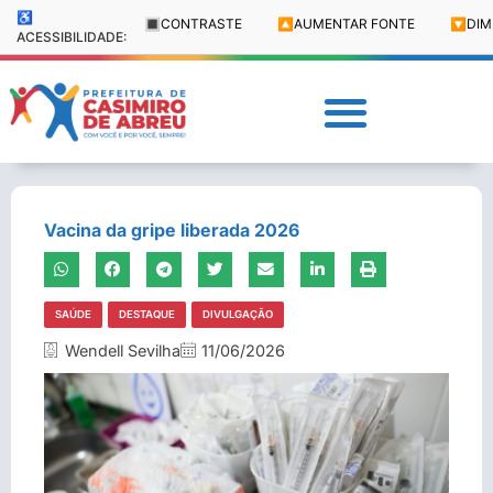
♿
🔳
CONTRASTE
🔼
AUMENTAR FONTE
🔽
DIM
ACESSIBILIDADE:
Vacina da gripe liberada 2026
SAÚDE
DESTAQUE
DIVULGAÇÃO
Wendell Sevilha
11/06/2026