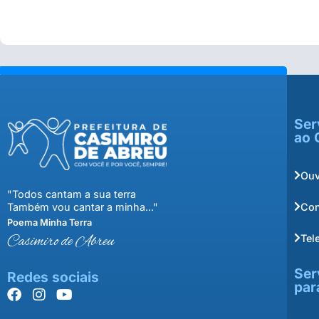
Ser
ao 
Ouv
"Todos cantam a sua terra
Con
Também vou cantar a minha..."
Poema Minha Terra
Tel
Casimiro de Abreu
Ser
Redes sociais
par