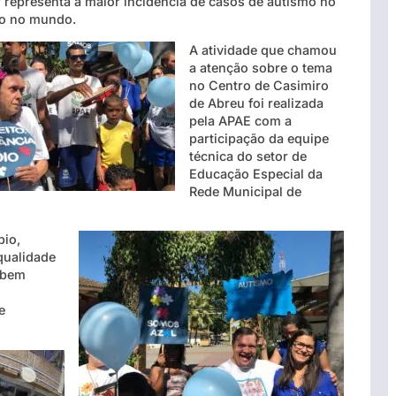
 representa a maior incidência de casos de autismo no
o no mundo.
A atividade que chamou
a atenção sobre o tema
no Centro de Casimiro
de Abreu foi realizada
pela APAE com a
participação da equipe
técnica do setor de
Educação Especial da
Rede Municipal de
pio,
qualidade
cebem
e