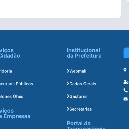
viços
Institucional
Cidadão
da Prefeitura
idoria
Webmail
cursos Públicos
Dados Gerais
efones Úteis
Gestores
Secretarias
viços
a Empresas
Portal da
Transparência