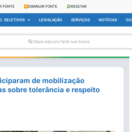
R FONTE
🔽
DIMINUIR FONTE
♻️
RESETAR
. SELETIVOS
LEGISLAÇÃO
SERVIÇOS
NOTÍCIAS
OU
Clique aqui pra fazer sua busca
ticiparam de mobilização
s sobre tolerância e respeito