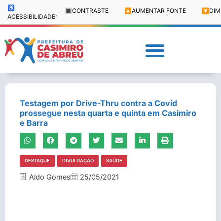
♿
🔳
CONTRASTE
🔼
AUMENTAR FONTE
🔽
DIM
ACESSIBILIDADE:
Testagem por Drive-Thru contra a Covid
prossegue nesta quarta e quinta em Casimiro
e Barra
DESTAQUE
DIVULGAÇÃO
SAÚDE
Aldo Gomes
25/05/2021