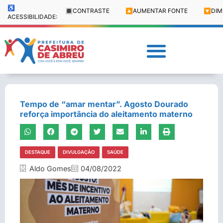
♿
🔳
CONTRASTE
🔼
AUMENTAR FONTE
🔽
DIM
ACESSIBILIDADE:
Tempo de “amar mentar”. Agosto Dourado
reforça importância do aleitamento materno
DESTAQUE
DIVULGAÇÃO
SAÚDE
Aldo Gomes
04/08/2022