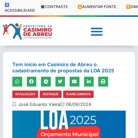
♿
🔳
CONTRASTE
🔼
AUMENTAR FONTE
🔽
DIM
ACESSIBILIDADE:
Tem início em Casimiro de Abreu o
cadastramento de propostas da LOA 2025
DIVULGAÇÃO
DESTAQUE
PLANEJAMENTO
José Eduardo Vieira
06/06/2024