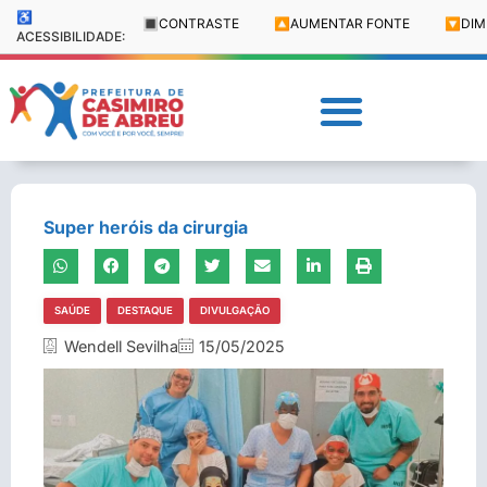
♿
🔳
CONTRASTE
🔼
AUMENTAR FONTE
🔽
DIM
ACESSIBILIDADE:
Super heróis da cirurgia
SAÚDE
DESTAQUE
DIVULGAÇÃO
Wendell Sevilha
15/05/2025