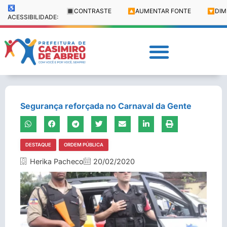
♿
🔳
CONTRASTE
🔼
AUMENTAR FONTE
🔽
DIM
ACESSIBILIDADE:
Segurança reforçada no Carnaval da Gente
DESTAQUE
ORDEM PÚBLICA
Herika Pacheco
20/02/2020