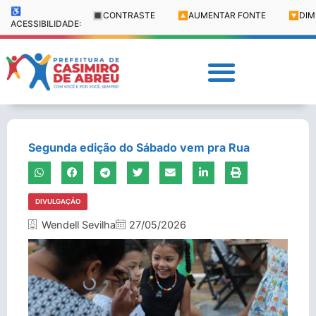
♿
🔳
CONTRASTE
🔼
AUMENTAR FONTE
🔽
DIM
ACESSIBILIDADE:
Segunda edição do Sábado vem pra Rua
DIVULGAÇÃO
Wendell Sevilha
27/05/2026