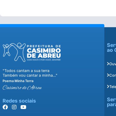
Ser
ao 
Ouv
"Todos cantam a sua terra
Con
Também vou cantar a minha..."
Poema Minha Terra
Tel
Casimiro de Abreu
Ser
Redes sociais
par