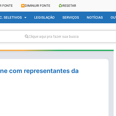
R FONTE
🔽
DIMINUIR FONTE
♻️
RESETAR
. SELETIVOS
LEGISLAÇÃO
SERVIÇOS
NOTÍCIAS
OU
Clique aqui pra fazer sua busca
úne com representantes da