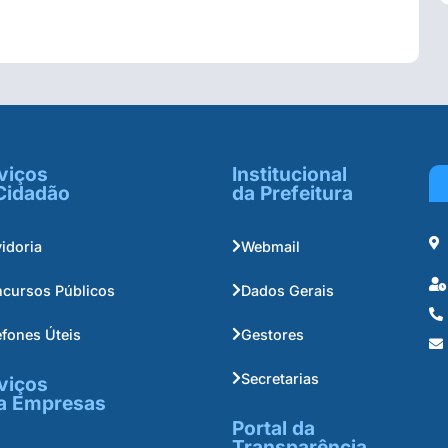
viços
Institucional
Cidadão
da Prefeitura
idoria
Webmail
cursos Públicos
Dados Gerais
efones Úteis
Gestores
Secretarias
viços
a Empresas
Portal da
Transparência