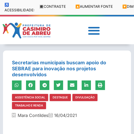
♿
🔳
CONTRASTE
🔼
AUMENTAR FONTE
🔽
DIM
ACESSIBILIDADE:
Secretarias municipais buscam apoio do
SEBRAE para inovação nos projetos
desenvolvidos
ASSISTÊNCIA SOCIAL
DESTAQUE
DIVULGAÇÃO
TRABALHO E RENDA
Mara Contildes
16/04/2021