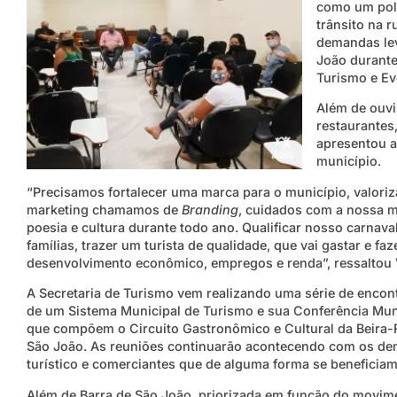
como um pol
trânsito na 
demandas lev
João durante
Turismo e Ev
Além de ouvi
restaurantes,
apresentou a
município.
“Precisamos fortalecer uma marca para o município, valori
marketing chamamos de
Branding
, cuidados com a nossa m
poesia e cultura durante todo ano. Qualificar nosso carnaval
famílias, trazer um turista de qualidade, que vai gastar e fa
desenvolvimento econômico, empregos e renda”, ressaltou 
A Secretaria de Turismo vem realizando uma série de enco
de um Sistema Municipal de Turismo e sua Conferência Mun
que compõem o Circuito Gastronômico e Cultural da Beira-R
São João. As reuniões continuarão acontecendo com os dem
turístico e comerciantes que de alguma forma se beneficiam
Além de Barra de São João, priorizada em função do movim