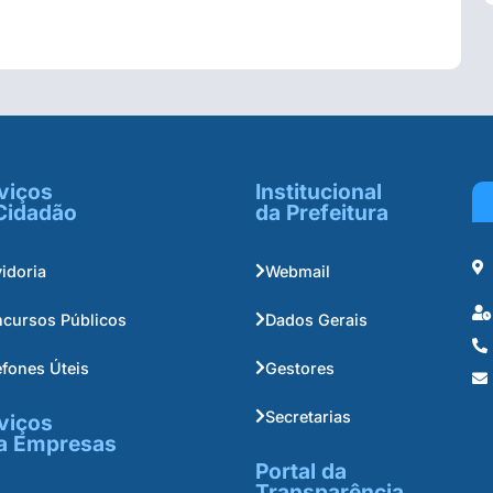
viços
Institucional
Cidadão
da Prefeitura
idoria
Webmail
cursos Públicos
Dados Gerais
efones Úteis
Gestores
Secretarias
viços
a Empresas
Portal da
Transparência