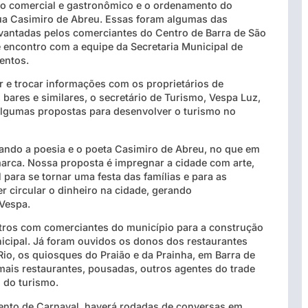
o comercial e gastronômico e o ordenamento do
rua Casimiro de Abreu. Essas foram algumas das
antadas pelos comerciantes do Centro de Barra de São
 encontro com a equipe da Secretaria Municipal de
entos.
r e trocar informações com os proprietários de
 bares e similares, o secretário de Turismo, Vespa Luz,
lgumas propostas para desenvolver o turismo no
zando a poesia e o poeta Casimiro de Abreu, no que em
arca. Nossa proposta é impregnar a cidade com arte,
 para se tornar uma festa das famílias e para as
zer circular o dinheiro na cidade, gerando
Vespa.
ntros com comerciantes do município para a construção
icipal. Já foram ouvidos os donos dos restaurantes
io, os quiosques do Praião e da Prainha, em Barra de
ais restaurantes, pousadas, outros agentes do trade
 do turismo.
ento de Carnaval, haverá rodadas de conversas em