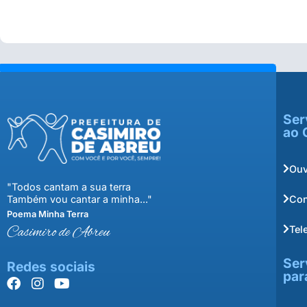
Ser
ao 
Ouv
"Todos cantam a sua terra
Con
Também vou cantar a minha..."
Poema Minha Terra
Tel
Casimiro de Abreu
Ser
Redes sociais
par