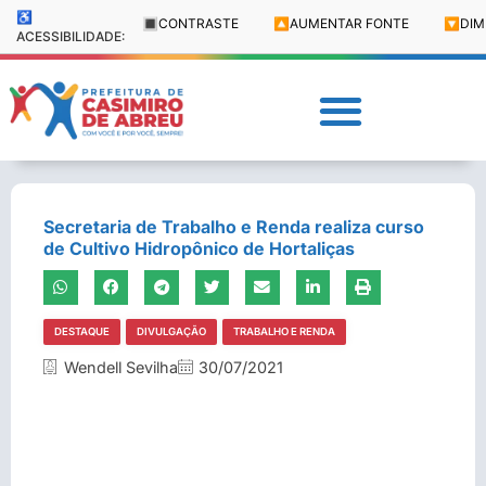
♿
🔳
CONTRASTE
🔼
AUMENTAR FONTE
🔽
DIM
ACESSIBILIDADE:
Secretaria de Trabalho e Renda realiza curso
de Cultivo Hidropônico de Hortaliças
DESTAQUE
DIVULGAÇÃO
TRABALHO E RENDA
Wendell Sevilha
30/07/2021