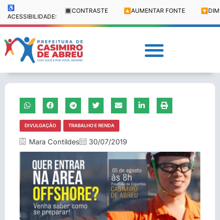
♿
🔳
CONTRASTE
🔼
AUMENTAR FONTE
🔽
DIM
ACESSIBILIDADE:
DIVULGAÇÃO
TRABALHO E RENDA
Mara Contildes
30/07/2019