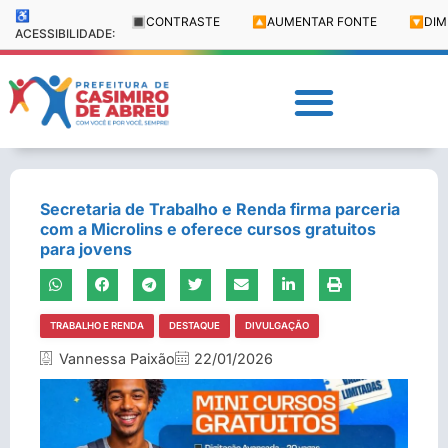
♿
🔳
CONTRASTE
🔼
AUMENTAR FONTE
🔽
DIM
ACESSIBILIDADE:
Secretaria de Trabalho e Renda firma parceria
com a Microlins e oferece cursos gratuitos
para jovens
TRABALHO E RENDA
DESTAQUE
DIVULGAÇÃO
Vannessa Paixão
22/01/2026