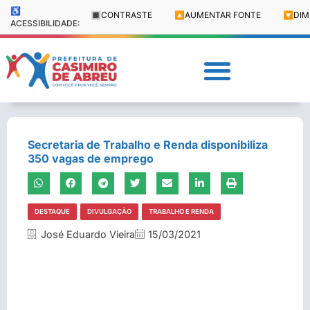
♿
🔳
CONTRASTE
🔼
AUMENTAR FONTE
🔽
DIM
ACESSIBILIDADE:
Secretaria de Trabalho e Renda disponibiliza
350 vagas de emprego
DESTAQUE
DIVULGAÇÃO
TRABALHO E RENDA
José Eduardo Vieira
15/03/2021