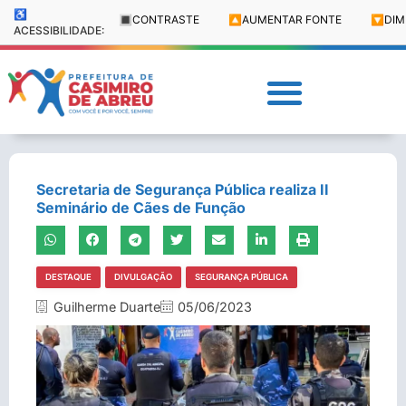
♿
🔳
CONTRASTE
🔼
AUMENTAR FONTE
🔽
DIM
ACESSIBILIDADE:
Secretaria de Segurança Pública realiza II
Seminário de Cães de Função
DESTAQUE
DIVULGAÇÃO
SEGURANÇA PÚBLICA
Guilherme Duarte
05/06/2023