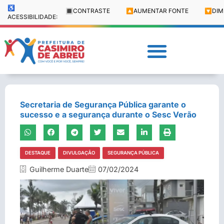
♿
🔳
CONTRASTE
🔼
AUMENTAR FONTE
🔽
DIM
ACESSIBILIDADE:
Secretaria de Segurança Pública garante o
sucesso e a segurança durante o Sesc Verão
DESTAQUE
DIVULGAÇÃO
SEGURANÇA PÚBLICA
Guilherme Duarte
07/02/2024