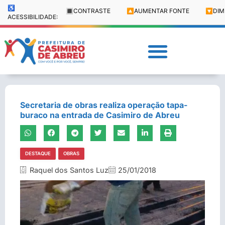
♿
🔳
CONTRASTE
🔼
AUMENTAR FONTE
🔽
DIM
ACESSIBILIDADE:
Secretaria de obras realiza operação tapa-
buraco na entrada de Casimiro de Abreu
DESTAQUE
OBRAS
Raquel dos Santos Luz
25/01/2018