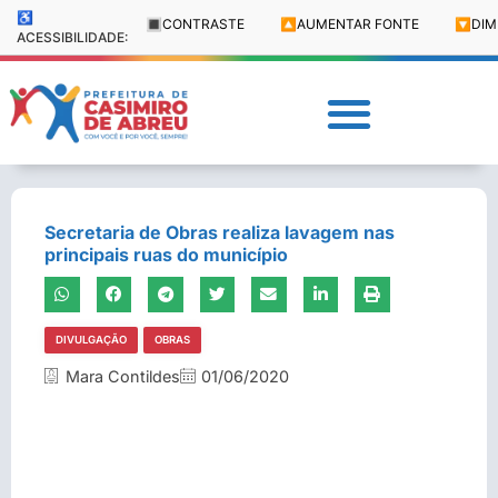
♿
🔳
CONTRASTE
🔼
AUMENTAR FONTE
🔽
DIM
ACESSIBILIDADE:
Secretaria de Obras realiza lavagem nas
principais ruas do município
DIVULGAÇÃO
OBRAS
Mara Contildes
01/06/2020