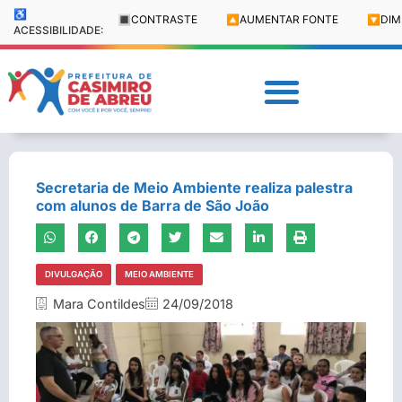
♿
🔳
CONTRASTE
🔼
AUMENTAR FONTE
🔽
DIM
ACESSIBILIDADE:
Secretaria de Meio Ambiente realiza palestra
com alunos de Barra de São João
DIVULGAÇÃO
MEIO AMBIENTE
Mara Contildes
24/09/2018