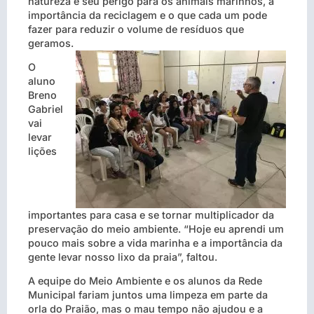
natureza e seu perigo para os animais marinhos, a
importância da reciclagem e o que cada um pode
fazer para reduzir o volume de resíduos qu
e
geramos.
O
aluno
Breno
Gabriel
vai
levar
lições
importantes para casa e se tornar multiplicador da
preservação do meio ambiente. “Hoje eu aprendi um
pouco mais sobre a vida marinha e a importância da
gente levar nosso lixo da praia”, faltou.
A equipe do Meio Ambiente e os alunos da Rede
Municipal fariam juntos uma limpeza em parte da
orla do Praião, mas o mau tempo não ajudou e a